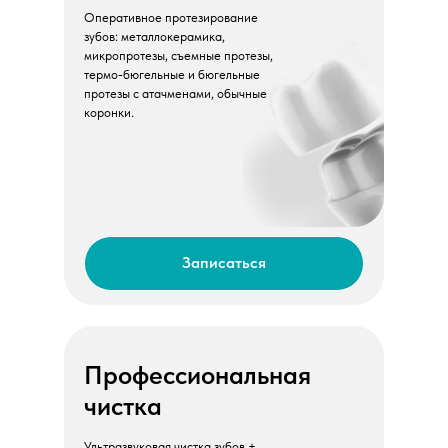
Оперативное протезирование
зубов: металлокерамика,
микропротезы, съемные протезы,
термо-бюгельные и бюгельные
протезы с атачменами, обычные
коронки.
Записаться
Профессиональная
чистка
Ультразвуковая чистка зубов +