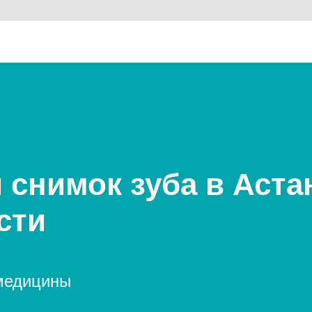
снимок зуба в Аста
сти
 медицины