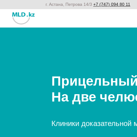
г. Астана, Петрова 14/3
+7 (747) 094 80 11
Прицельный 
На две челю
Клиники доказательной